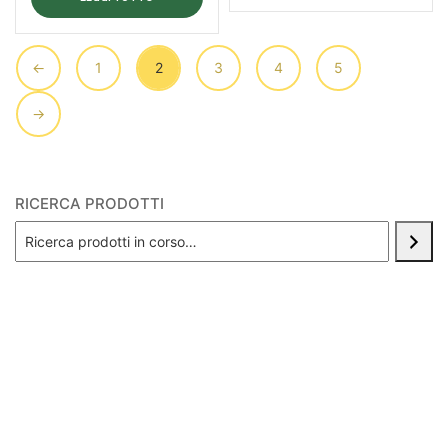
←
1
2
3
4
5
→
RICERCA PRODOTTI