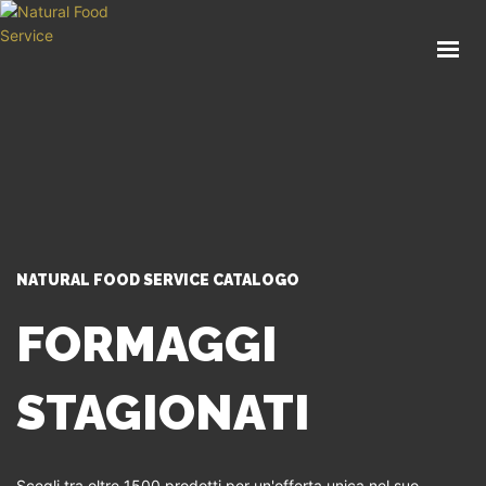
HOME
CHI SIAMO
CATALOGO
SERVIZI
BLOG
CONTATTI
NATURAL FOOD SERVICE CATALOGO
SEI UN PROFESSIONISTA?
FORMAGGI
STAGIONATI
Scegli tra oltre 1500 prodotti per un'offerta unica nel suo