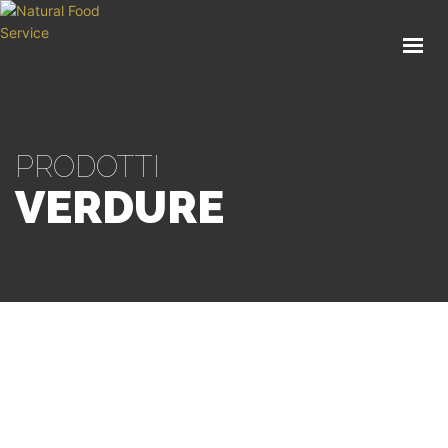
HOME
CHI SIAMO
CATALOGO
PRODOTTI
SERVIZI
VERDURE
BLOG
CONTATTI
SEI UN PROFESSIONISTA?