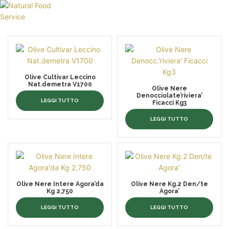
HOME
CHI SIAMO
CATALOGO
Olive Cultivar Leccino
SERVIZI
Nat.demetra V1700
Olive Nere
Denocciolate’riviera’
BLOG
LEGGI TUTTO
Ficacci Kg3
CONTATTI
LEGGI TUTTO
SEI UN PROFESSIONISTA?
Olive Nere Intere Agora’da
Olive Nere Kg.2 Den/te
Kg 2,750
Agora’
LEGGI TUTTO
LEGGI TUTTO