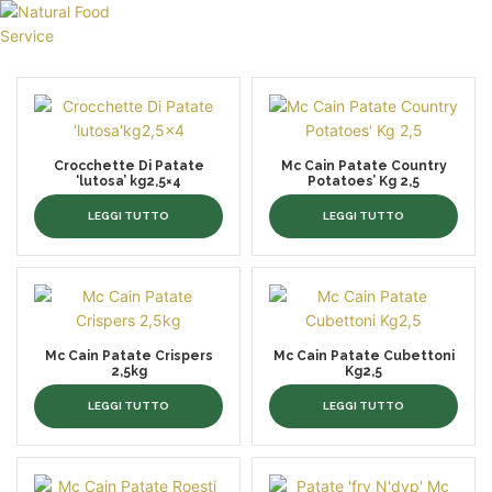
HOME
CHI SIAMO
CATALOGO
Crocchette Di Patate
Mc Cain Patate Country
SERVIZI
‘lutosa’ kg2,5×4
Potatoes’ Kg 2,5
BLOG
LEGGI TUTTO
LEGGI TUTTO
CONTATTI
SEI UN PROFESSIONISTA?
Mc Cain Patate Crispers
Mc Cain Patate Cubettoni
2,5kg
Kg2,5
LEGGI TUTTO
LEGGI TUTTO