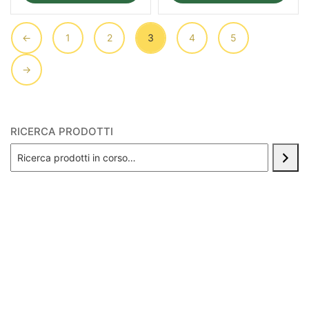
←
1
2
3
4
5
→
RICERCA PRODOTTI