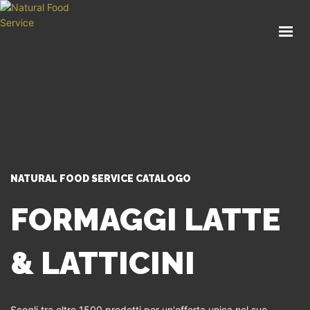
HOME
CHI SIAMO
CATALOGO
SERVIZI
BLOG
CONTATTI
NATURAL FOOD SERVICE CATALOGO
SEI UN PROFESSIONISTA?
FORMAGGI LATTE
& LATTICINI
Scegli tra oltre 1500 prodotti per un'offerta unica nel suo