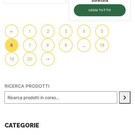
Soresina
LEGGI TUTTO
←
1
2
3
4
5
6
7
8
9
…
18
19
20
→
RICERCA PRODOTTI
CATEGORIE