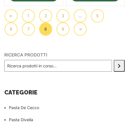
←
1
2
3
…
5
6
7
8
9
→
RICERCA PRODOTTI
CATEGORIE
Pasta De Cecco
Pasta Divella