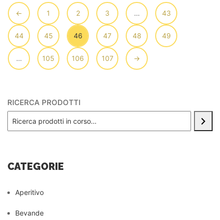
←
1
2
3
…
43
44
45
46
47
48
49
…
105
106
107
→
RICERCA PRODOTTI
CATEGORIE
Aperitivo
Bevande