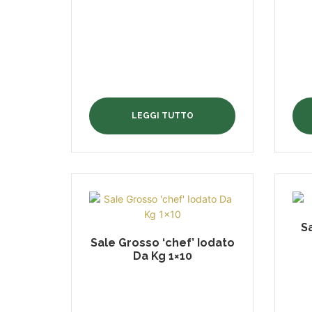
LEGGI TUTTO
S
Sale Grosso ‘chef’ Iodato
Da Kg 1×10