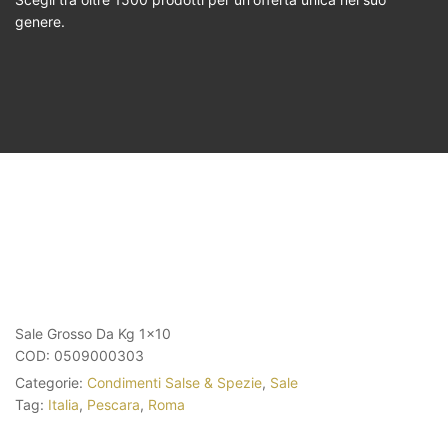
genere.
Sale Grosso Da Kg 1×10
COD:
0509000303
Categorie:
Condimenti Salse & Spezie
,
Sale
Tag:
Italia
,
Pescara
,
Roma