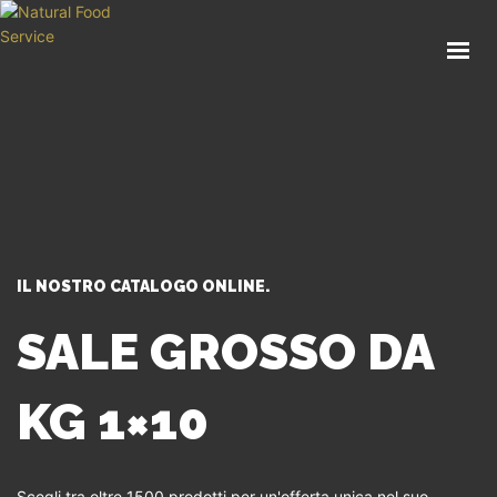
HOME
CHI SIAMO
CATALOGO
SERVIZI
BLOG
CONTATTI
IL NOSTRO CATALOGO ONLINE.
SEI UN PROFESSIONISTA?
SALE GROSSO DA
KG 1×10
Scegli tra oltre 1500 prodotti per un'offerta unica nel suo