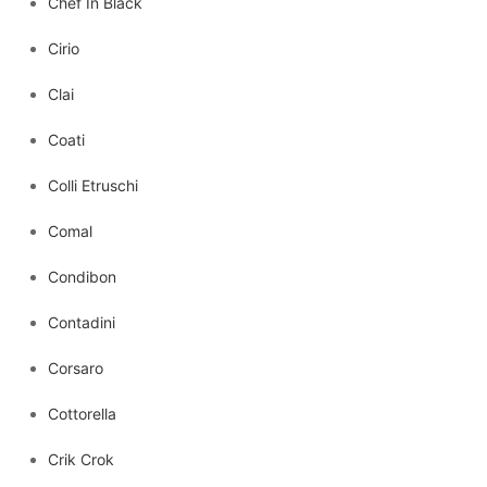
Chef In Black
Cirio
Clai
Coati
Colli Etruschi
Comal
Condibon
Contadini
Corsaro
Cottorella
Crik Crok