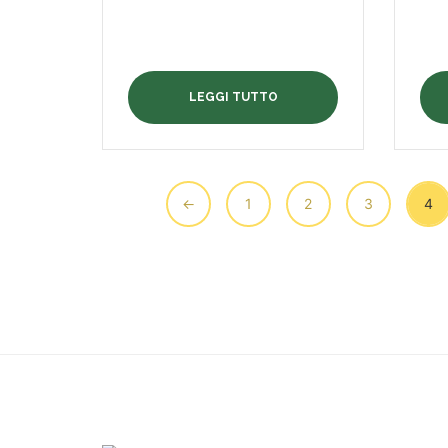
LEGGI TUTTO
←
1
2
3
4