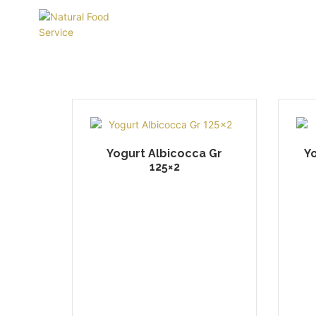
Yogurt Albicocca Gr
Y
125×2