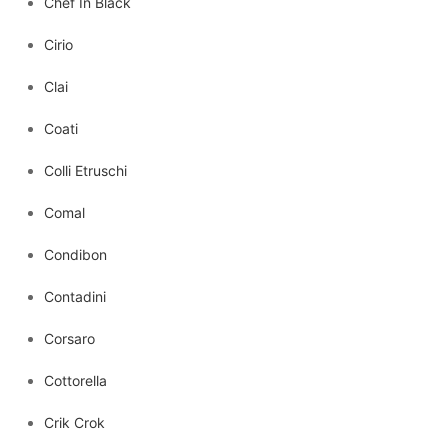
Chef In Black
Cirio
Clai
Coati
Colli Etruschi
Comal
Condibon
Contadini
Corsaro
Cottorella
Crik Crok