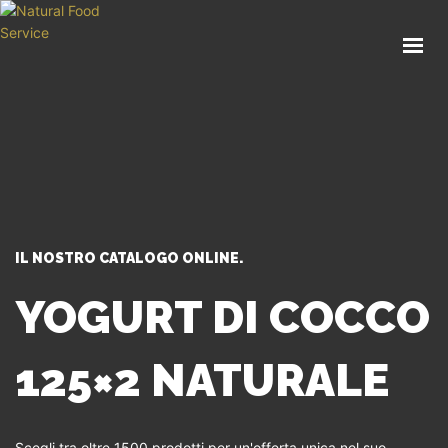
HOME
CHI SIAMO
CATALOGO
SERVIZI
BLOG
CONTATTI
IL NOSTRO CATALOGO ONLINE.
SEI UN PROFESSIONISTA?
YOGURT DI COCCO
125×2 NATURALE
Scegli tra oltre 1500 prodotti per un'offerta unica nel suo