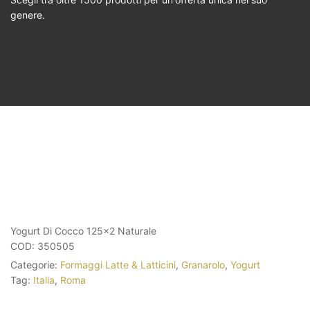
genere.
Yogurt Di Cocco 125×2 Naturale
COD:
350505
Categorie:
Formaggi Latte & Latticini
,
Granarolo
,
Yogurt
Tag:
Italia
,
Roma