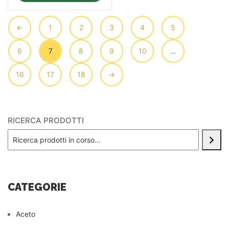
←
1
2
3
4
5
6
7
8
9
10
…
16
17
18
→
RICERCA PRODOTTI
CATEGORIE
Aceto