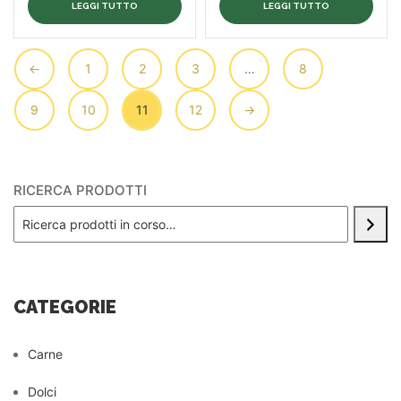
LEGGI TUTTO
LEGGI TUTTO
←
1
2
3
…
8
9
10
11
12
→
RICERCA PRODOTTI
CATEGORIE
Carne
Dolci