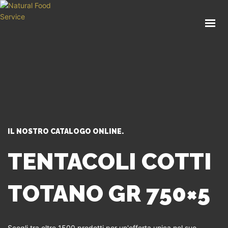
HOME
CHI SIAMO
CATALOGO
SERVIZI
BLOG
CONTATTI
IL NOSTRO CATALOGO ONLINE.
SEI UN PROFESSIONISTA?
TENTACOLI COTTI
TOTANO GR 750×5
Scegli tra oltre 1500 prodotti per un'offerta unica nel suo