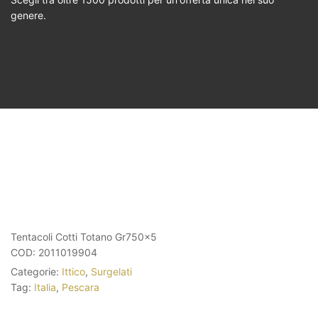
genere.
Tentacoli Cotti Totano Gr750x5
COD:
2011019904
Categorie:
Ittico
,
Surgelati
Tag:
Italia
,
Pescara