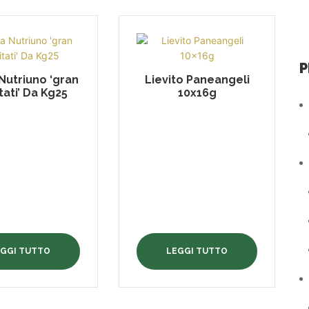
P
 Nutriuno ‘gran
Lievito Paneangeli
tati’ Da Kg25
10x16g
EGGI TUTTO
LEGGI TUTTO