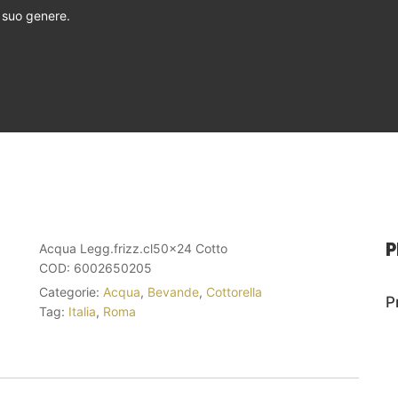
l suo genere.
P
Acqua Legg.frizz.cl50x24 Cotto
COD:
6002650205
Categorie:
Acqua
,
Bevande
,
Cottorella
P
Tag:
Italia
,
Roma