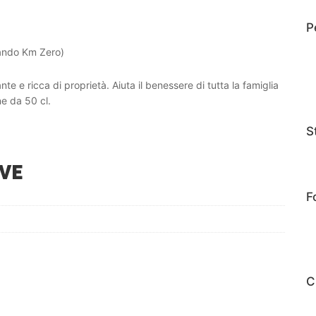
P
ando Km Zero)
 e ricca di proprietà. Aiuta il benessere di tutta la famiglia
e da 50 cl.
S
VE
F
C