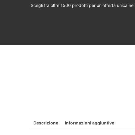
Scegli tra oltre 1500 prodotti per un'offerta unica ne
Descrizione
Informazioni aggiuntive