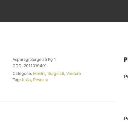
P
Asparagi Surgelati Kg 1
COD:
2011010401
Categorie:
Merlini
,
Surgelati
,
Verdure
P
Tag:
Italia
,
Pescara
P