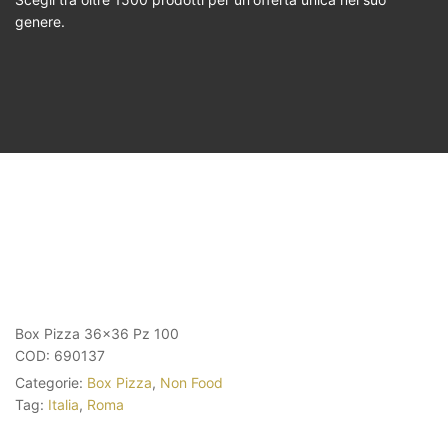
genere.
Box Pizza 36×36 Pz 100
COD:
690137
Categorie:
Box Pizza
,
Non Food
Tag:
Italia
,
Roma