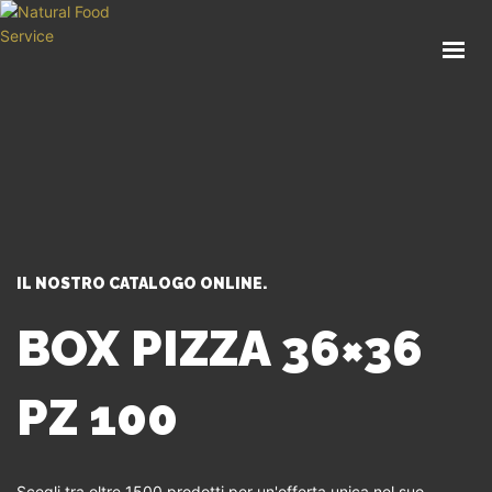
HOME
CHI SIAMO
CATALOGO
SERVIZI
BLOG
CONTATTI
IL NOSTRO CATALOGO ONLINE.
SEI UN PROFESSIONISTA?
BOX PIZZA 36×36
PZ 100
Scegli tra oltre 1500 prodotti per un'offerta unica nel suo