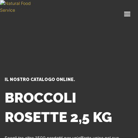
HOME
CHI SIAMO
CATALOGO
SERVIZI
BLOG
CONTATTI
IL NOSTRO CATALOGO ONLINE.
SEI UN PROFESSIONISTA?
BROCCOLI
ROSETTE 2,5 KG
Scegli tra oltre 1500 prodotti per un'offerta unica nel suo