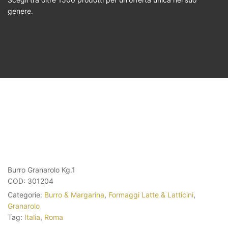
genere.
Burro Granarolo Kg.1
COD:
301204
Categorie:
Burro & Margarina
,
Formaggi Latte & Latticini
,
Granarolo
Tag:
Italia
,
Roma