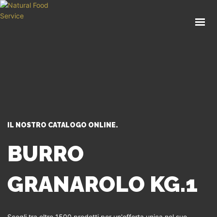
HOME
CHI SIAMO
CATALOGO
SERVIZI
BLOG
CONTATTI
IL NOSTRO CATALOGO ONLINE.
SEI UN PROFESSIONISTA?
BURRO
GRANAROLO KG.1
Scegli tra oltre 1500 prodotti per un'offerta unica nel suo