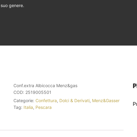
l suo genere.
P
Conf.extra Albicocca Menz&gas
COD:
2519005501
Categorie:
Confettura
,
Dolci & Derivati
,
Menz&Gasser
P
Tag:
Italia
,
Pescara