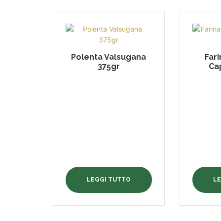
Polenta Valsugana
Far
375gr
Ca
LEGGI TUTTO
L