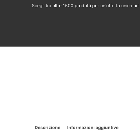
Scegli tra oltre 1500 prodotti per un'offerta unica ne
Descrizione
Informazioni aggiuntive