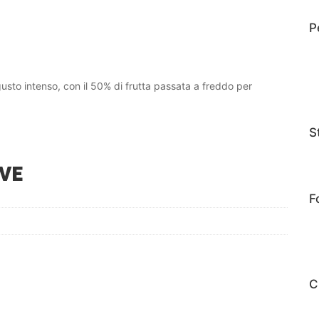
P
gusto intenso, con il 50% di frutta passata a freddo per
S
VE
F
C