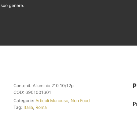
l suo genere.
P
Contenit. Alluminio 210 10/12p
COD:
6901001601
Categorie:
Articoli Monouso
,
Non Food
P
Tag:
Italia
,
Roma