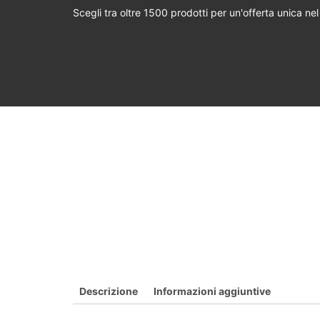
Scegli tra oltre 1500 prodotti per un'offerta unica ne
Descrizione
Informazioni aggiuntive