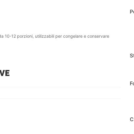
P
a 10-12 porzioni, utilizzabili per congelare e conservare
S
VE
F
C