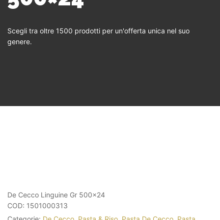
Scegli tra oltre 1500 prodotti per un'offerta unica nel suo
genere.
De Cecco Linguine Gr 500×24
COD:
1501000313
Categorie:
De Cecco
,
Pasta & Riso
,
Pasta De Cecco
,
Pasta