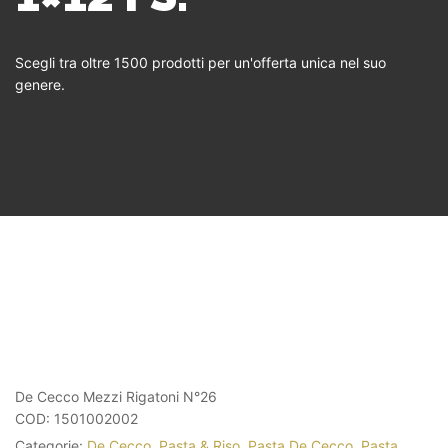
Scegli tra oltre 1500 prodotti per un'offerta unica nel suo
genere.
De Cecco Mezzi Rigatoni N°26
COD:
1501002002
Categorie:
De Cecco
,
Pasta & Riso
,
Pasta De Cecco
,
Pasta