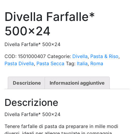
Divella Farfalle*
500×24
Divella Farfalle* 500×24
COD:
1501000407
Categorie:
Divella
,
Pasta & Riso
,
Pasta Divella
,
Pasta Secca
Tag:
Italia
,
Roma
Descrizione
Informazioni aggiuntive
Descrizione
Divella Farfalle* 500×24
Tenere farfalle di pasta da preparare in mille modi
diversi, ideali per allegre tavolate in compagnia.