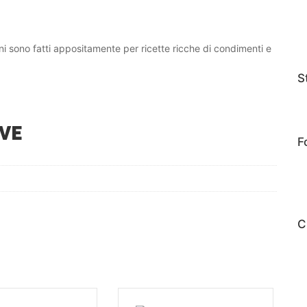
i sono fatti appositamente per ricette ricche di condimenti e
S
VE
F
C