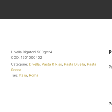
P
Divella Rigatoni 500gx24
COD:
1501000402
Categorie:
Divella
,
Pasta & Riso
,
Pasta Divella
,
Pasta
P
Secca
Tag:
Italia
,
Roma
P