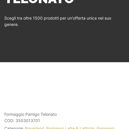
Scegli tra oltre 1500 prodotti per un'offerta unica nel suo
genere.
Formaggio Pamigo Telonato
COD:
3503013701
Categorie:
Bayerland
,
Formaggi Latte & Latticini
,
Formaggi