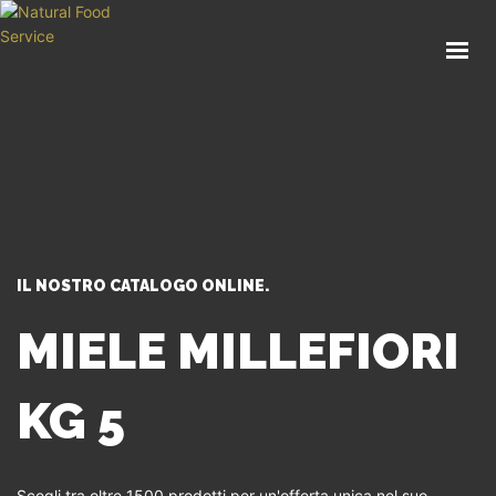
HOME
CHI SIAMO
CATALOGO
SERVIZI
BLOG
CONTATTI
IL NOSTRO CATALOGO ONLINE.
SEI UN PROFESSIONISTA?
MIELE MILLEFIORI
KG 5
Scegli tra oltre 1500 prodotti per un'offerta unica nel suo