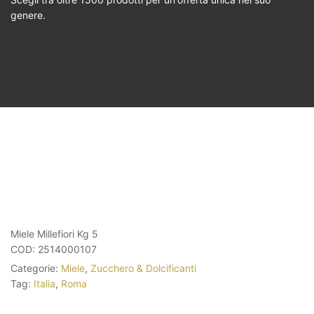
genere.
Miele Millefiori Kg 5
COD:
2514000107
Categorie:
Miele
,
Zucchero & Dolcificanti
Tag:
Italia
,
Roma