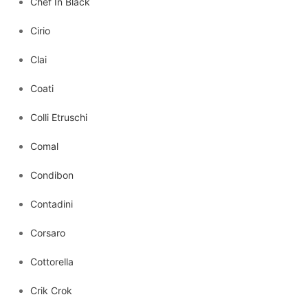
Chef In Black
Cirio
Clai
Coati
Colli Etruschi
Comal
Condibon
Contadini
Corsaro
Cottorella
Crik Crok