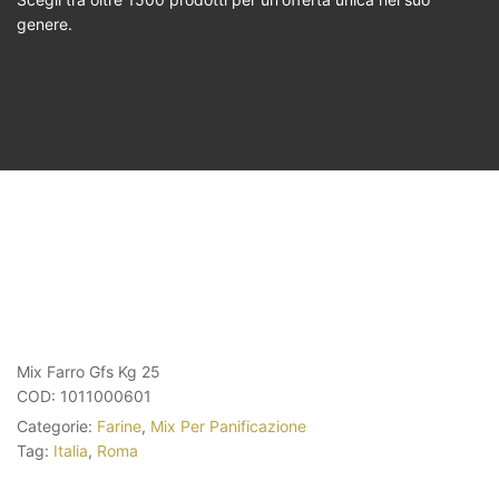
genere.
Mix Farro Gfs Kg 25
COD:
1011000601
Categorie:
Farine
,
Mix Per Panificazione
Tag:
Italia
,
Roma