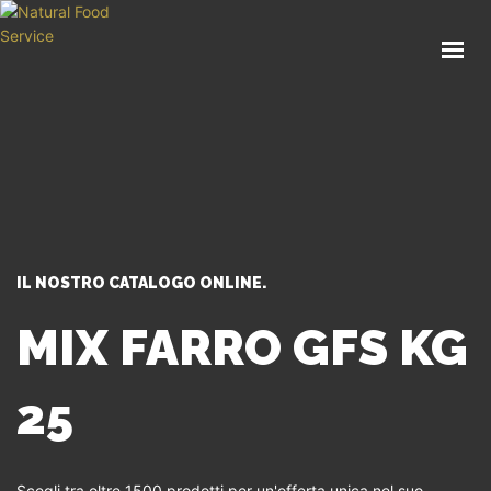
HOME
CHI SIAMO
CATALOGO
SERVIZI
BLOG
CONTATTI
IL NOSTRO CATALOGO ONLINE.
SEI UN PROFESSIONISTA?
MIX FARRO GFS KG
25
Scegli tra oltre 1500 prodotti per un'offerta unica nel suo