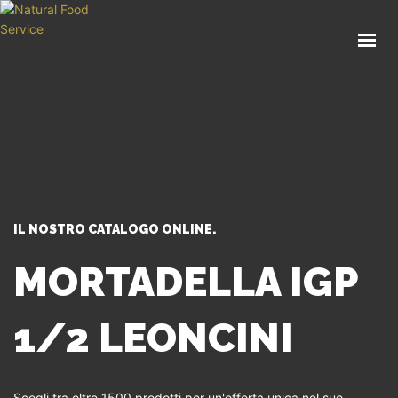
HOME
CHI SIAMO
CATALOGO
SERVIZI
BLOG
CONTATTI
IL NOSTRO CATALOGO ONLINE.
SEI UN PROFESSIONISTA?
MORTADELLA IGP
1/2 LEONCINI
Scegli tra oltre 1500 prodotti per un'offerta unica nel suo