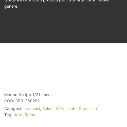
genere.
Mortadella Igp 1/2 Leoncini
COD:
3501350262
Categorie:
Leoncini
,
Salumi & Prosciutti
,
Specialita'
Tag:
Italia
,
Roma