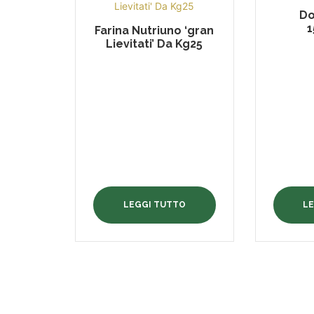
Do
1
Farina Nutriuno ‘gran
Lievitati’ Da Kg25
LEGGI TUTTO
L