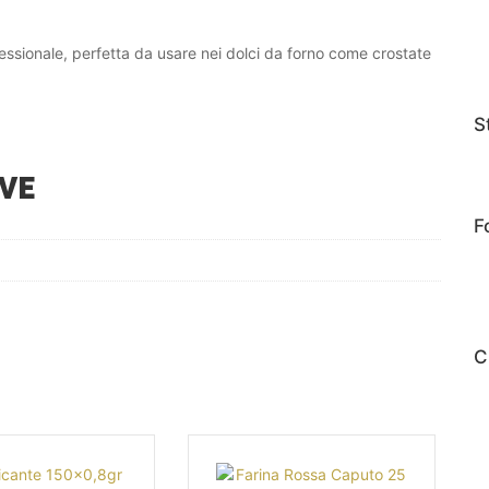
fessionale, perfetta da usare nei dolci da forno come crostate
S
VE
F
C