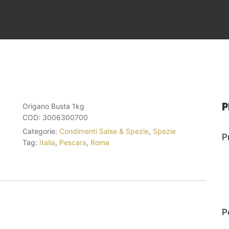
P
Origano Busta 1kg
COD:
3006300700
Categorie:
Condimenti Salse & Spezie
,
Spezie
P
Tag:
Italia
,
Pescara
,
Roma
P