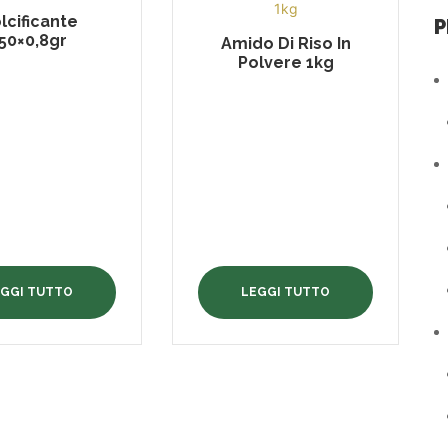
lcificante
P
50×0,8gr
Amido Di Riso In
Polvere 1kg
EGGI TUTTO
LEGGI TUTTO