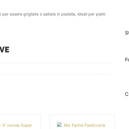
e per essere grigliate o saltate in padella, ideali per piatti
S
VE
F
C