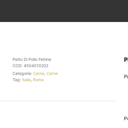
P
Petto Di Pollo Fettine
COD:
4504010202
Categorie:
Carne
,
Carne
P
Tag:
Italia
,
Roma
P