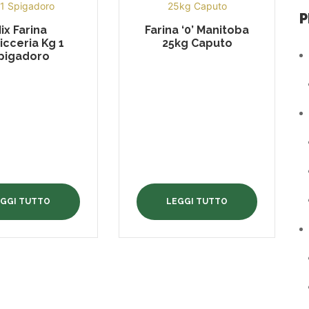
P
ix Farina
Farina ‘0’ Manitoba
icceria Kg 1
25kg Caputo
pigadoro
EGGI TUTTO
LEGGI TUTTO