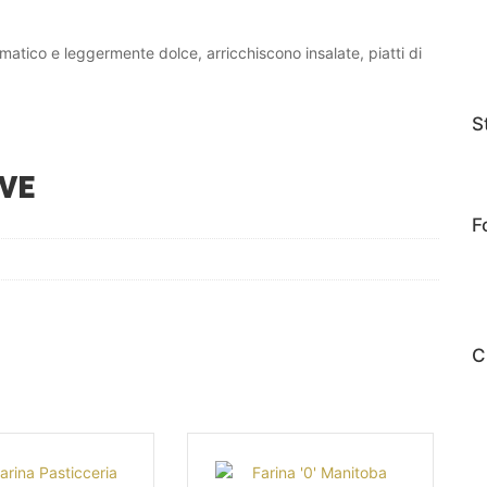
matico e leggermente dolce, arricchiscono insalate, piatti di
S
VE
F
C