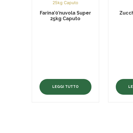
Farina’0’nuvola Super
Zucch
25kg Caputo
LEGGI TUTTO
L