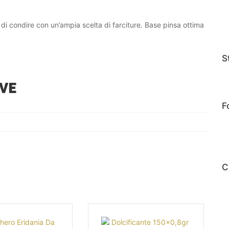
 condire con un’ampia scelta di farciture. Base pinsa ottima
S
VE
F
C