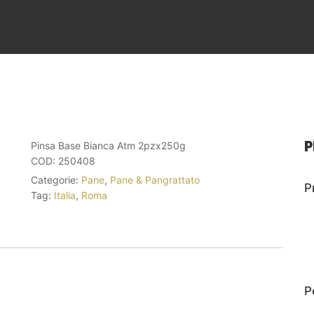
P
Pinsa Base Bianca Atm 2pzx250g
COD:
250408
Categorie:
Pane
,
Pane & Pangrattato
P
Tag:
Italia
,
Roma
P