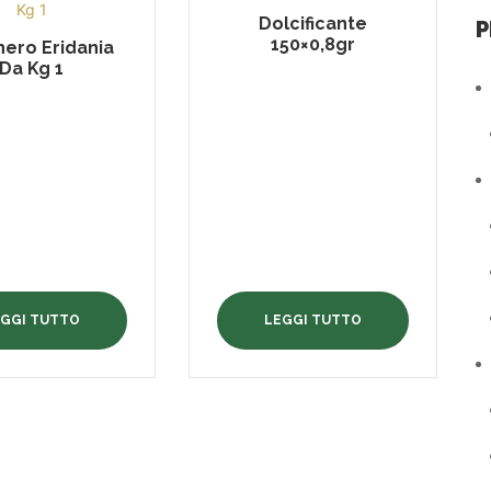
Dolcificante
P
150×0,8gr
ero Eridania
Da Kg 1
EGGI TUTTO
LEGGI TUTTO