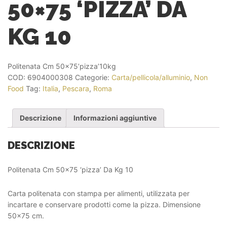
50×75 ‘PIZZA’ DA
KG 10
Politenata Cm 50×75’pizza’10kg
COD:
6904000308
Categorie:
Carta/pellicola/alluminio
,
Non
Food
Tag:
Italia
,
Pescara
,
Roma
Descrizione
Informazioni aggiuntive
DESCRIZIONE
Politenata Cm 50×75 ‘pizza’ Da Kg 10
Carta politenata con stampa per alimenti, utilizzata per
incartare e conservare prodotti come la pizza. Dimensione
50×75 cm.