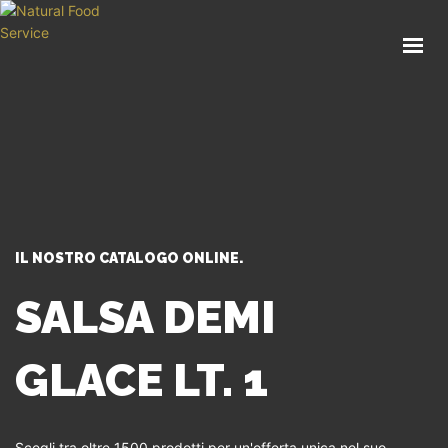
HOME
CHI SIAMO
CATALOGO
SERVIZI
BLOG
CONTATTI
IL NOSTRO CATALOGO ONLINE.
SEI UN PROFESSIONISTA?
SALSA DEMI
GLACE LT. 1
Scegli tra oltre 1500 prodotti per un'offerta unica nel suo