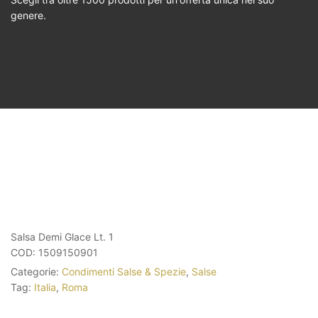
genere.
Salsa Demi Glace Lt. 1
COD:
1509150901
Categorie:
Condimenti Salse & Spezie
,
Salse
Tag:
Italia
,
Roma