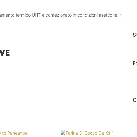
tamento termico UHT e confezionato in condizioni asettiche in
S
VE
F
C