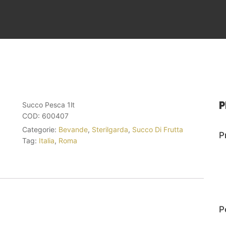
P
Succo Pesca 1lt
COD:
600407
Categorie:
Bevande
,
Sterilgarda
,
Succo Di Frutta
P
Tag:
Italia
,
Roma
P