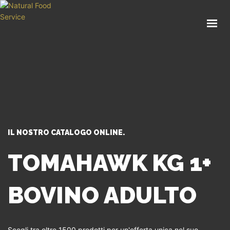
HOME
CHI SIAMO
CATALOGO
SERVIZI
BLOG
CONTATTI
IL NOSTRO CATALOGO ONLINE.
SEI UN PROFESSIONISTA?
TOMAHAWK KG 1+
BOVINO ADULTO
Scegli tra oltre 1500 prodotti per un'offerta unica nel suo