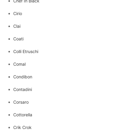
Chef In Black
Cirio
Clai
Coati
Colli Etruschi
Comal
Condibon
Contadini
Corsaro
Cottorella
Crik Crok