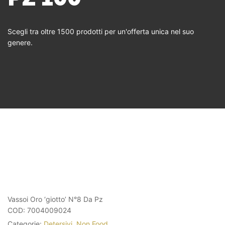
Scegli tra oltre 1500 prodotti per un'offerta unica nel suo
genere.
Vassoi Oro ‘giotto’ N°8 Da Pz
COD:
7004009024
Categorie:
Detersivi
,
Non Food