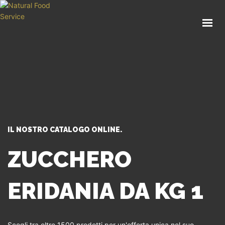
HOME
CHI SIAMO
CATALOGO
SERVIZI
BLOG
CONTATTI
IL NOSTRO CATALOGO ONLINE.
SEI UN PROFESSIONISTA?
ZUCCHERO
ERIDANIA DA KG 1
Scegli tra oltre 1500 prodotti per un'offerta unica nel suo