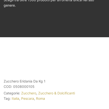
genere.
Zucchero Eridania Da Kg 1
COD:
0508000105
Categorie:
Zucchero
,
Zucchero & Dolcificanti
Tag:
Italia
,
Pescara
,
Roma