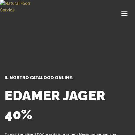
HOME
CHI SIAMO
CATALOGO
SERVIZI
BLOG
CONTATTI
IL NOSTRO CATALOGO ONLINE.
SEI UN PROFESSIONISTA?
EDAMER JAGER
40%
Scegli tra oltre 1500 prodotti per un'offerta unica nel suo