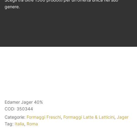
genere.
Edamer Jager 40%
COD:
350344
Categorie:
Formaggi Freschi
,
Formaggi Latte & Latticini
,
Jager
Tag:
Italia
,
Roma