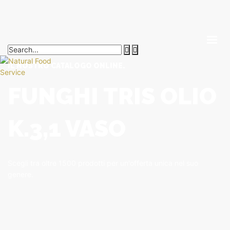
IL NOSTRO CATALOGO ONLINE.
HOME
FUNGHI TRIS OLIO
CHI SIAMO
K.3,1 VASO
CATALOGO
SERVIZI
BLOG
Scegli tra oltre 1500 prodotti per un'offerta unica nel suo
CONTATTI
genere.
SEI UN PROFESSIONISTA?