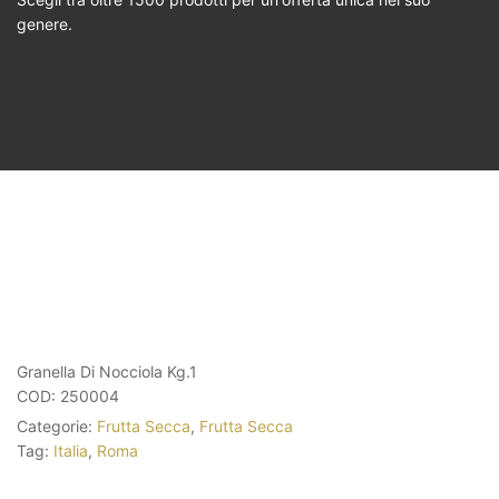
genere.
Granella Di Nocciola Kg.1
COD:
250004
Categorie:
Frutta Secca
,
Frutta Secca
Tag:
Italia
,
Roma