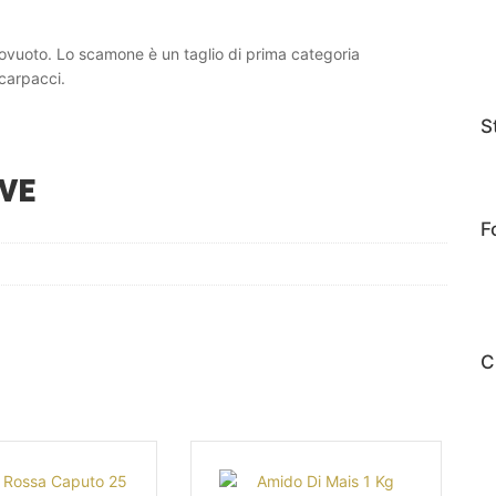
tovuoto. Lo scamone è un taglio di prima categoria
carpacci.
S
VE
F
C