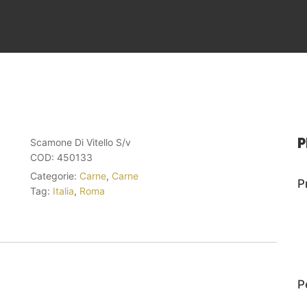
P
Scamone Di Vitello S/v
COD:
450133
Categorie:
Carne
,
Carne
P
Tag:
Italia
,
Roma
P