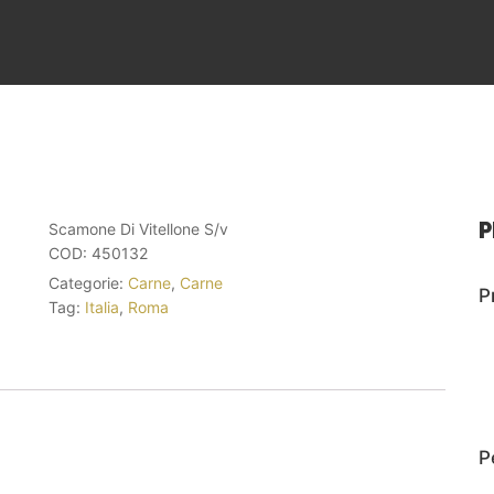
P
Scamone Di Vitellone S/v
COD:
450132
Categorie:
Carne
,
Carne
P
Tag:
Italia
,
Roma
P