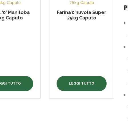
P
a ‘0’ Manitoba
Farina’0’nuvola Super
kg Caputo
25kg Caputo
EGGI TUTTO
LEGGI TUTTO