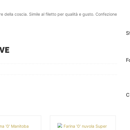
re della coscia. Simile al filetto per qualità e gusto. Confezione
S
VE
F
C